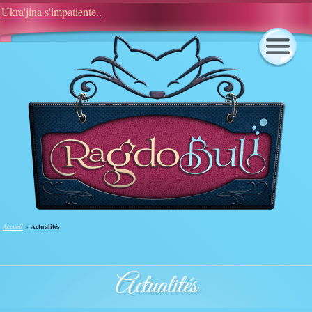
Ukra'jina s'impatiente..
Notre élevage est aussi sur les réseaux :
Accueil
»
Actualités
Actualités