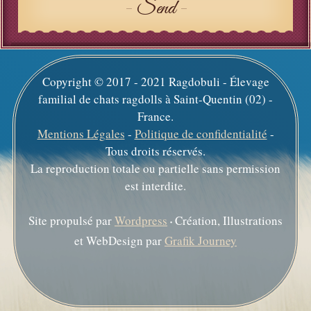
Send
Copyright © 2017 - 2021 Ragdobuli - Élevage
familial de chats ragdolls à Saint-Quentin (02) -
France.
Mentions Légales
-
Politique de confidentialité
-
Tous droits réservés.
La reproduction totale ou partielle sans permission
est interdite.
Site propulsé par
Wordpress
Création, Illustrations
•
et WebDesign par
Grafik Journey