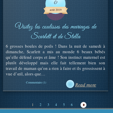
6
août 2019
Visitez les coulisses des mariages de
Scarlett et de Stella
6 grosses boules de poils ! Dans la nuit de samedi à
dimanche, Scarlett a mis au monde 6 beaux bébés
qu’elle défend corps et âme ! Son instinct maternel est
plutôt développé mais elle fait tellement bien son
travail de maman qu’on a rien à faire et ils grossissent à
vue d’œil, alors que…
Commentaire (1)
Read more
1
2
3
4
5
6