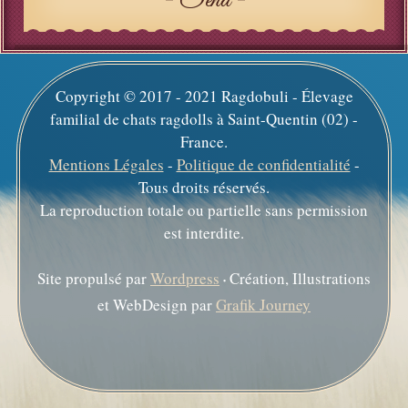
Send
Copyright © 2017 - 2021 Ragdobuli - Élevage
familial de chats ragdolls à Saint-Quentin (02) -
France.
Mentions Légales
-
Politique de confidentialité
-
Tous droits réservés.
La reproduction totale ou partielle sans permission
est interdite.
Site propulsé par
Wordpress
Création, Illustrations
•
et WebDesign par
Grafik Journey