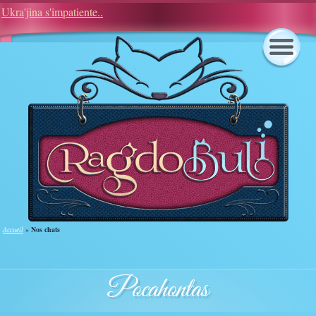
Ukra'jina s'impatiente..
Notre élevage est aussi sur les réseaux :
Accueil
»
Nos chats
Pocahontas