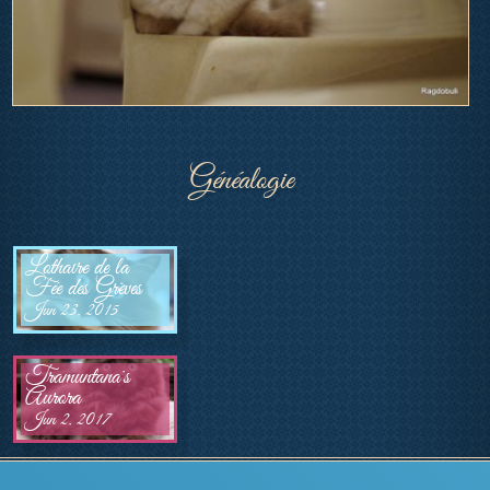
Généalogie
Lothaire de la 
Fée des Grèves
Jun 23, 2015 
Tramuntana's 
Aurora
Jun 2, 2017 