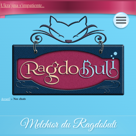
Ukra'jina s'impatiente..
Notre élevage est aussi sur les réseaux :
Accueil
»
Nos chats
Melchior du Ragdobuli