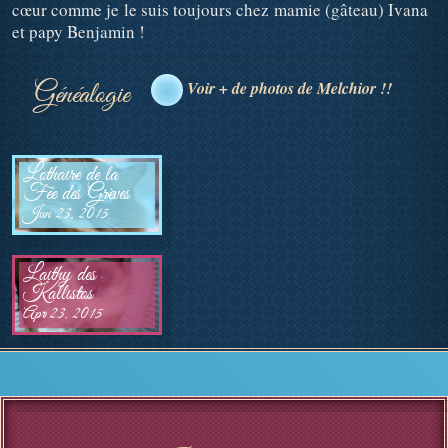
cœur comme je le suis toujours chez mamie (gâteau) Ivana
et papy Benjamin !
Généalogie
Voir + de photos de Melchior !!
Lothaire de la 
Fée des Grèves
Jun 23, 2015 
Laithy des 
Kallistos
Apr 23, 2015 