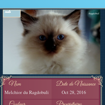
male
Nom
Date de Naissance
Melchior du Ragdobuli
Oct 28, 2016
Couleur
Propriétaires